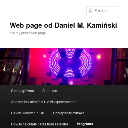
Przeskocz
do
Szuka
tekstu
Web page od Daniel M. Kamiński
It is my privet web page.
Główne
Strona główna
About me
menu
Another but ultra fast UV-Vis spectrometer
Cavity Detector in CIF
Dostępność cyfrowa
Programs
How to calculate flares from satellites