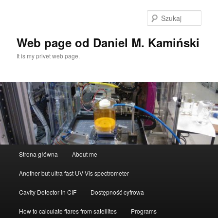
Przeskocz
do
Szuka
tekstu
Web page od Daniel M. Kamiński
It is my privet web page.
Główne
Strona główna
About me
menu
Another but ultra fast UV-Vis spectrometer
Cavity Detector in CIF
Dostępność cyfrowa
How to calculate flares from satellites
Programs