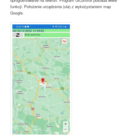
oprogramowanie na telefon. Program UlControll posiada wiele
funkcji. Położenie urządzenia (ula) z wykożystaniem map
Google.