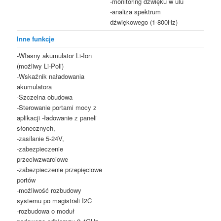
-monitoring dźwięku w ulu
-analiza spektrum
dźwiękowego (1-800Hz)
Inne funkcje
-Własny akumulator Li-Ion
(możliwy Li-Poli)
-Wskaźnik naładowania
akumulatora
-Szczelna obudowa
-Sterowanie portami mocy z
aplikacji -ładowanie z paneli
słonecznych,
-zasilanie 5-24V,
-zabezpieczenie
przeciwzwarciowe
-zabezpieczenie przepięciowe
portów
-możliwość rozbudowy
systemu po magistrali I2C
-rozbudowa o moduł